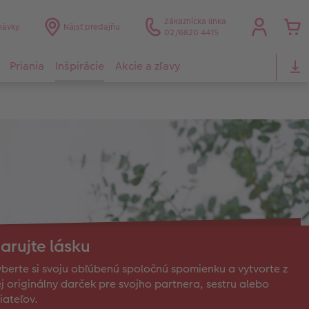
Zákaznícka linka
návky
Nájsť predajňu
02/6820 4415
Priania
Inšpirácie
Akcie a zľavy
arujte lásku
berte si svoju obľúbenú spoločnú spomienku a vytvorte z
j originálny darček pre svojho partnera, sestru alebo
iateľov.