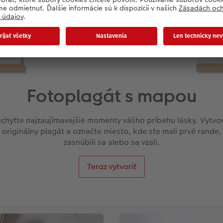
Fotoplagát s mapou
chyťte najzaujímavejšie momenty vášho príbehu lásky. Vytvo
originálny plagát a označte miesto, kde ste mali prvé rande,
zasnúbili sa alebo sa vzali.
Teraz vytvoriť