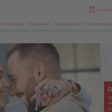
Stav objed
Fotoplagáty
Fotodarčeky
Fotokalendáre
Kryty na mobil
D
Vy
ne
pr