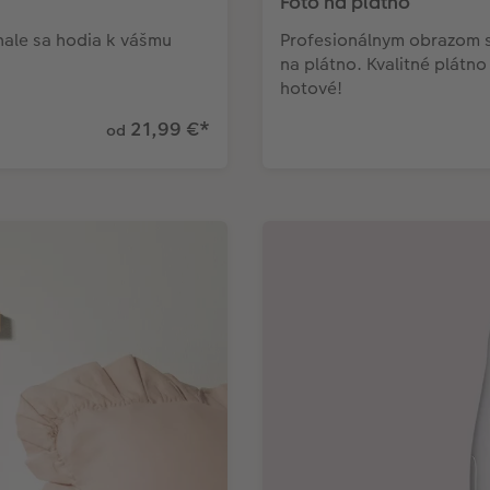
Foto na plátno
nale sa hodia k vášmu
Profesionálnym obrazom sa
na plátno. Kvalitné plátn
hotové!
21,99 €
*
od