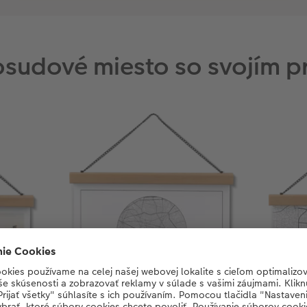
osudové miesto so svojím 