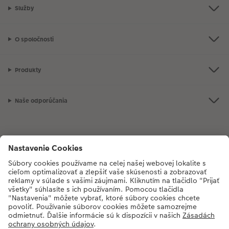
Služby
O spoločnosti
Produkty
Naše odporúčania
Ak máte akékoľvek otázky týkajúce sa produktov alebo objednávok,
neváhajte a zavolajte nám:
02/6820 4415
[Po - Pia: 8:30 - 17:00 h]