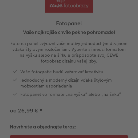
l
Panoramatické stránky
Pohľadnice na počkanie
Little fotografie
Svadobná tabuľa
Plagát premium s vyrezanou fotografiou
Domáci miláčikovia
CEWE myPhotos
Cardholder
Pohľadnice Klasik
Baby
Inšpirácie
Fotosety na počkanie
Fotky Nature
Fotokoláž
Hračky
Novinky
Novinky
Fotoblahoželanie
Fototipy
Fotopanel
Ukážky fotokníh
Viacdielne fotografie na počkanie
Art printy
Viacdielny formát
Škola a kancelária
Babykarty
Kronika roka
Vaše najkrajšie chvíle pekne pohromade!
Foto na panel zvýrazní vaše motívy jednoduchým dizajnom
Záruka spokojnosti
Plagát na počkanie
Veľké formáty na fotopapieri
Gallery Print
Darčeková krabička
Poďakovanie
Cestovanie
vďaka štýlovým rozloženiam. Vyberte si medzi formátom
na výšku alebo na šírku a prispôsobte svoj CEWE
fotoobraz dizajnu vašej izby.
Art Collection
Koláže na počkanie
Fotobox
Akrylátové sklo
Art printy
Ďalšie udalosti
DIY
Vaše fotografie budú vyžarovať kreativitu
Novinky
Samolepky
Novinky
Hliníková platňa
CEWE FOTOKNIHA Kids
Vianočné pohľadnice
Fotosúťaže
Jednoduchý a moderný dizajn vďaka štýlovým
možnostiam usporiadania
seo-svatebni-fotokniha
Foto na dreve
Novinky
Fotopanel vo formáte „na výšku“ alebo „na šírku“
Penová platňa
od 26,99 €
*
Fotopanel
Navrhnite a objednajte teraz:
Novinky