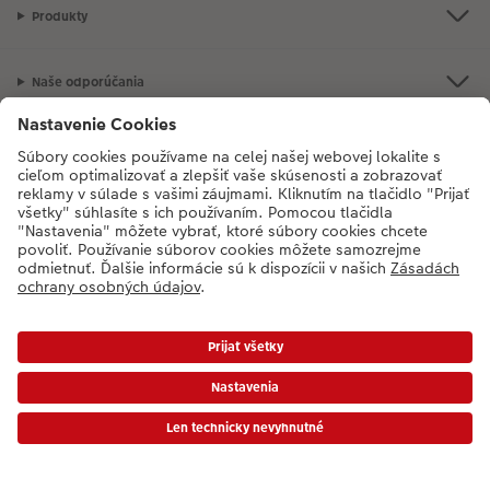
Produkty
Naše odporúčania
Ak máte akékoľvek otázky týkajúce sa produktov alebo objednávok,
neváhajte a zavolajte nám:
02/6820 4415
[Po - Pia: 8:30 - 17:00 h]
* Ceny sú vrátane DPH a bez poplatku za doručenie podľa platného cenníka.
Ceny a dodacie termíny
|
VOP
|
Ochrana osobných údajov
|