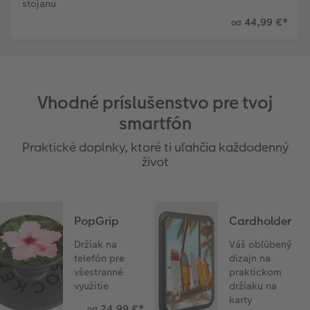
stojanu
44,99 €
*
od
Vhodné príslušenstvo pre tvoj
smartfón
Praktické doplnky, ktoré ti uľahčia každodenný
život
PopGrip
Cardholder
Držiak na
Váš obľúbený
telefón pre
dizajn na
všestranné
praktickom
využitie
držiaku na
karty
24,99 €
*
od