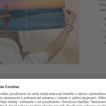
Pre
zob
 CEWE spokojná. V programe je toľko sk