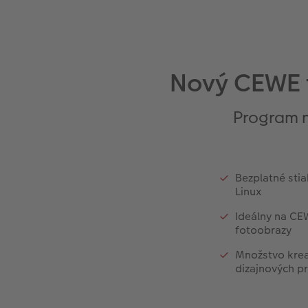
Nový CEWE f
Program n
Bezplatné sti
Linux
Ideálny na CE
fotoobrazy
Množstvo krea
dizajnových p