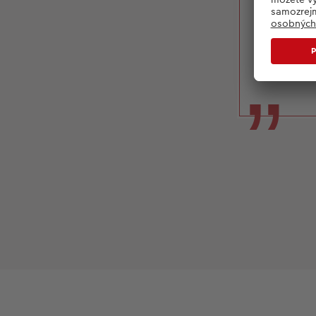
možn
str