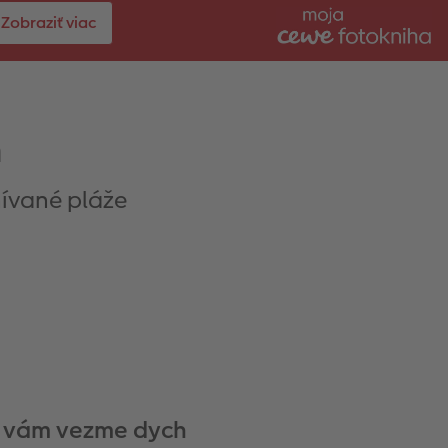
Zobraziť viac
h
nívané pláže
 vám vezme dych