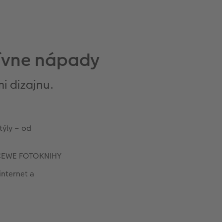
tívne nápady
i dizajnu.
týly – od
j CEWE FOTOKNIHY
internet a