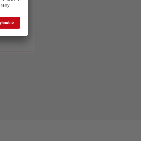
tická
ších