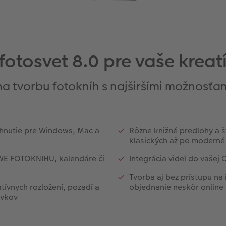
otosvet 8.0 pre vaše krea
a tvorbu fotokníh s najširšími možnosťam
ahnutie pre Windows, Mac a
Rôzne knižné predlohy a š
klasických až po moderné
WE FOTOKNIHU, kalendáre či
Integrácia videí do vaše
Tvorba aj bez prístupu na 
tívnych rozložení, pozadí a
objednanie neskôr online
rvkov