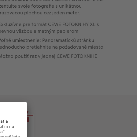
zentujte svoje fotografie s unikátnou
razovacou plochou cez jeden meter.
Exkluzívne pre formát CEWE FOTOKNIHY XL s
pevnou väzbou a matným papierom
Voľné umiestnenie: Panoramatickú stránku
jednoducho pretiahnite na požadované miesto
Možno použiť raz v jednej CEWE FOTOKNIHE
velých