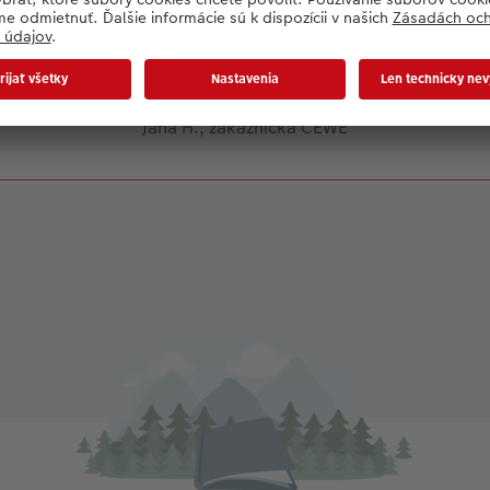
ostí designu a tá rozkladacia panorama
ánka je úžasná! Už mám v hlave zopár ďal
skvelých nápadov. Vďaka.
Jana H., zákazníčka CEWE