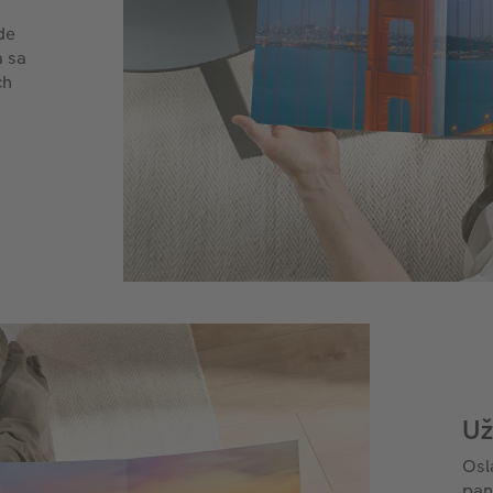
de
a sa
ch
Už
Osl
pan