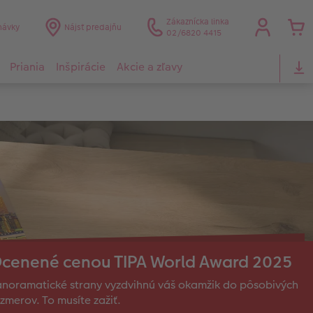
Zákaznícka linka
návky
Nájsť predajňu
02/6820 4415
Priania
Inšpirácie
Akcie a zľavy
cenené cenou TIPA World Award 2025
noramatické strany vyzdvihnú váš okamžik do pôsobivých
zmerov. To musíte zažiť.