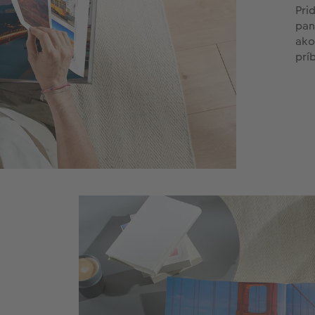
Pri
pan
ako
prí