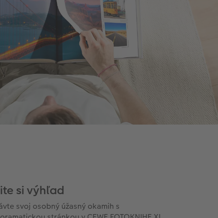
ite si výhľad
ávte svoj osobný úžasný okamih s
oramatickou stránkou v CEWE FOTOKNIHE XL.