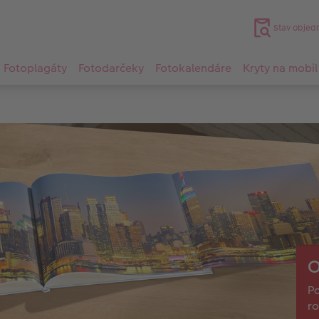
Stav objed
Fotoplagáty
Fotodarčeky
Fotokalendáre
Kryty na mobil
O
Pa
ro