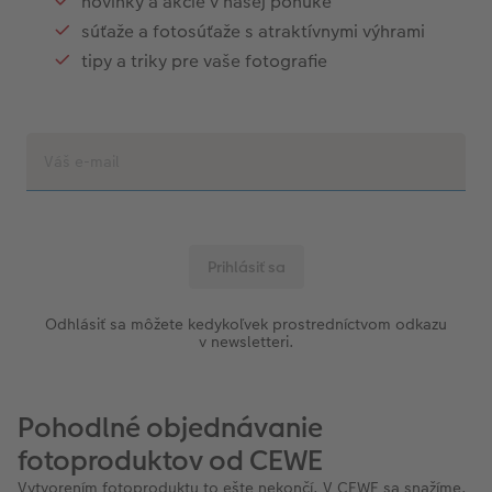
novinky a akcie v našej ponuke
súťaže a fotosúťaže s atraktívnymi výhrami
tipy a triky pre vaše fotografie
Odhlásiť sa môžete kedykoľvek prostredníctvom odkazu
v newsletteri.
Pohodlné objednávanie
fotoproduktov od CEWE
Vytvorením fotoproduktu to ešte nekončí. V CEWE sa snažíme,