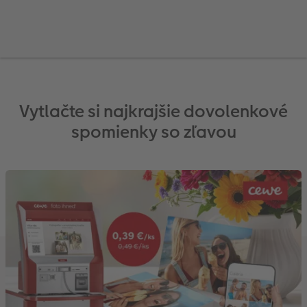
l
Panoramatické stránky
Pohľadnice na počkanie
Little fotografie
Svadobná tabuľa
Plagát premium s vyrezanou fotografiou
Domáci miláčikovia
CEWE myPhotos
Cardholder
Pohľadnice Klasik
Baby
Inšpirácie
Fotosety na počkanie
Fotky Nature
Fotokoláž
Hračky
Novinky
Novinky
Fotoblahoželanie
Fototipy
Ukážky fotokníh
Viacdielne fotografie na počkanie
Art printy
Viacdielny formát
Škola a kancelária
Babykarty
Kronika roka
Záruka spokojnosti
Plagát na počkanie
Veľké formáty na fotopapieri
Gallery Print
Darčeková krabička
Poďakovanie
Cestovanie
Vytlačte si najkrajšie dovolenkové
spomienky so zľavou
Art Collection
Koláže na počkanie
Fotobox
Akrylátové sklo
Art printy
Ďalšie udalosti
DIY
Novinky
Samolepky
Novinky
Hliníková platňa
CEWE FOTOKNIHA Kids
Vianočné pohľadnice
Fotosúťaže
seo-svatebni-fotokniha
Foto na dreve
Novinky
Penová platňa
Fotopanel
Novinky