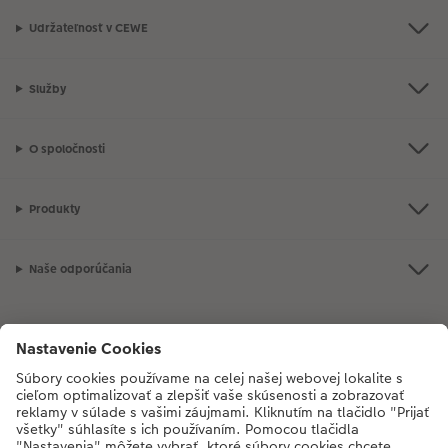
Udržateľnosť v CEWE
Služby
O spoločnosti
Produkty
Naše odporúčania
Ak máte akékoľvek otázky týkajúce sa produktov alebo objednávok,
neváhajte a zavolajte nám:
02/6820 4415
[Po - Pia: 8:30 - 17:00 h]