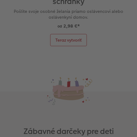
schránky
Pošlite svoje osobné želania priamo oslávencovi alebo
oslávenkyni domov.
2,98 €
*
od
Teraz vytvoriť
Zábavné darčeky pre deti