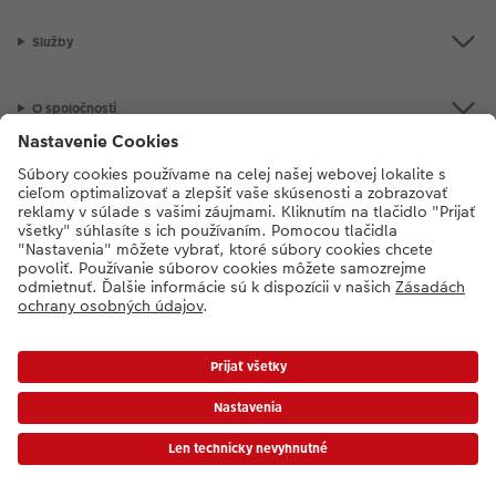
Služby
O spoločnosti
Produkty
Naše odporúčania
Ak máte akékoľvek otázky týkajúce sa produktov alebo objednávok,
neváhajte a zavolajte nám:
02/6820 4415
[Po - Pia: 8:30 - 17:00 h]