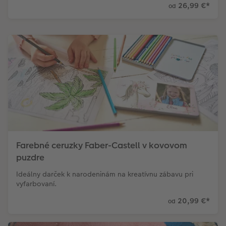
26,99 €
*
od
Farebné ceruzky Faber-Castell v kovovom
puzdre
Ideálny darček k narodeninám na kreatívnu zábavu pri
vyfarbovaní.
20,99 €
*
od