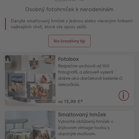
Osobný fotohrnček k narodeninám
Darujte smaltovaný hrnček s jednou alebo viacerými fotkami
najkrajších chvíľ, ktoré ste spolu zažili.
Na kreatívny tip
Fotobox
Bezpečne uschová až 100
fotografií, a zároveň vyzerá
dobre ako darčekové balenie či
dekorácia.
15,99 €
*
od
Smaltovaný hrnček
Vytvorte obľúbený hrnček v
štýlovom vintage-looku s
vlastným motívom.