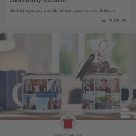
Zarámovaný fotoobraz
Skutočne pútavý darček od srdca pre vašich blízkych.
19,99 €
*
od
KREATÍVNY TIP