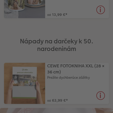
13,99 €
*
od
Nápady na darčeky k 50.
narodeninám
CEWE FOTOKNIHA XXL (28 ×
36 cm)
Prežite dychberúce zážitky
63,99 €
*
od