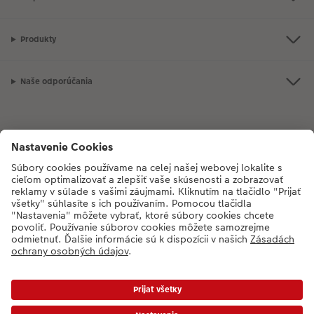
Produkty
Naše odporúčania
Ak máte akékoľvek otázky týkajúce sa produktov alebo objednávok,
neváhajte a zavolajte nám:
02/6820 4415
[Po - Pia: 8:30 - 17:00 h]
* Ceny sú vrátane DPH a bez poplatku za doručenie podľa platného cenníka.
Ceny a dodacie termíny
|
VOP
|
Ochrana osobných údajov
|