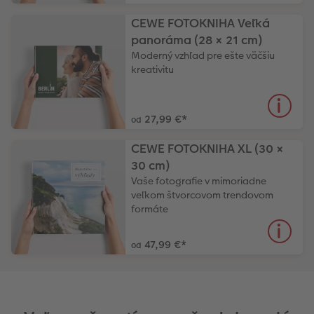
CEWE FOTOKNIHA Veľká
panoráma (28 × 21 cm)
Moderný vzhľad pre ešte väčšiu
kreativitu
27,99 €
*
od
CEWE FOTOKNIHA XL (30 ×
30 cm)
Vaše fotografie v mimoriadne
veľkom štvorcovom trendovom
formáte
47,99 €
*
od