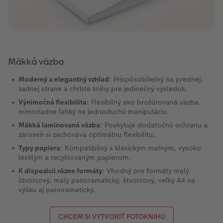
Mäkká väzba
Moderný a elegantný vzhľad
: Prispôsobiteľný na prednej,
zadnej strane a chrbte knihy pre jedinečný výsledok.
Výnimočná flexibilita
: Flexibilný ako brožúrovaná väzba,
mimoriadne ľahký na jednoduchú manipuláciu.
Mäkká laminovaná väzba
: Poskytuje dodatočnú ochranu a
zároveň si zachováva optimálnu flexibilitu.
Typy papiera
: Kompatibilný s klasickým matným, vysoko
lesklým a recyklovaným papierom.
K dispozícii rôzne formáty
: Vhodný pre formáty malý
štvorcový, malý panoramatický, štvorcový, veľký A4 na
výšku aj panoramatický.
CHCEM SI VYTVORIŤ FOTOKNIHU