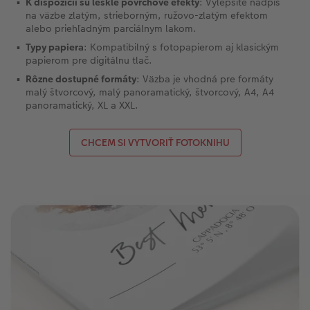
K dispozícii sú lesklé povrchové efekty
: Vylepšite nadpis
na väzbe zlatým, strieborným, ružovo-zlatým efektom
alebo priehľadným parciálnym lakom.
Typy papiera
: Kompatibilný s fotopapierom aj klasickým
papierom pre digitálnu tlač.
Rôzne dostupné formáty
: Väzba je vhodná pre formáty
malý štvorcový, malý panoramatický, štvorcový, A4, A4
panoramatický, XL a XXL.
CHCEM SI VYTVORIŤ FOTOKNIHU