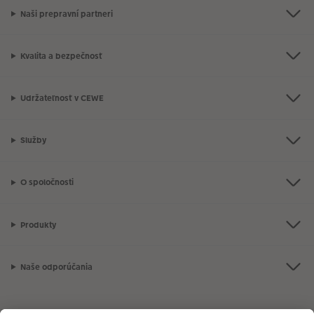
Naši prepravní partneri
Kvalita a bezpečnosť
Udržateľnosť v CEWE
Služby
O spoločnosti
Produkty
Naše odporúčania