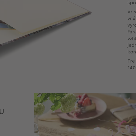
spo
Vre
vnú
vyr
Far
vzh
jed
kon
Pre
140
HU