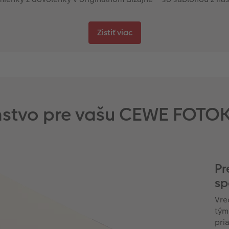
Zistiť viac
enstvo pre vašu CEWE FOTO
Pr
sp
Vre
tým
pri