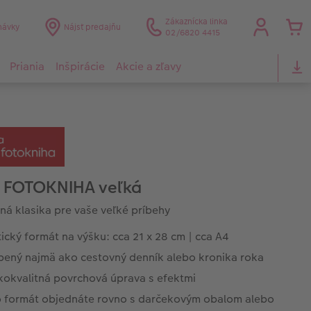
Zákaznícka linka
návky
Nájsť predajňu
02/6820 4415
Priania
Inšpirácie
Akcie a zľavy
 FOTOKNIHA veľká
ná klasika pre vaše veľké príbehy
ický formát na výšku: cca 21 x 28 cm | cca A4
bený najmä ako cestovný denník alebo kronika roka
kokvalitná povrchová úprava s efektmi
o formát objednáte rovno s darčekovým obalom alebo