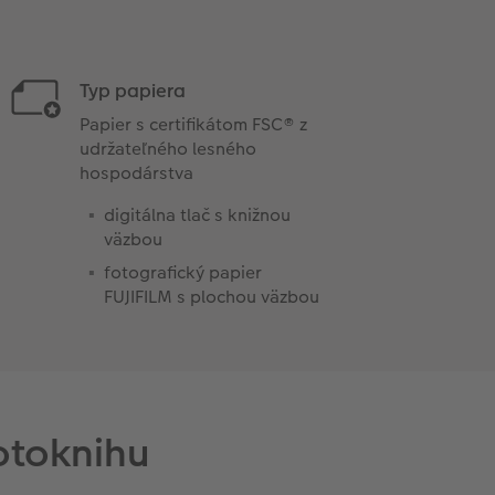
Typ papiera
Papier s certifikátom FSC® z
udržateľného lesného
hospodárstva
digitálna tlač s knižnou
väzbou
fotografický papier
FUJIFILM s plochou väzbou
otoknihu