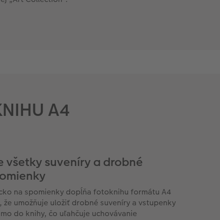
KNIHU A4
e všetky suveníry a drobné
omienky
cko na spomienky dopĺňa fotoknihu formátu A4
, že umožňuje uložiť drobné suveníry a vstupenky
amo do knihy, čo uľahčuje uchovávanie