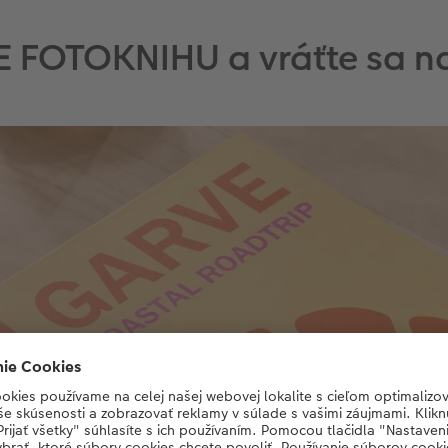
WE FOTOKNIHU a vráťte sa n