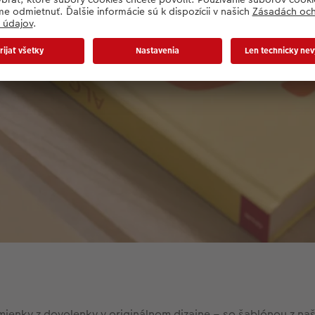
mienky z dovolenky v originálnom dizajne – so šablónou z naše