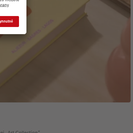
j „Art Collection“.