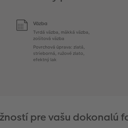
Väzba
Tvrdá väzba, mäkká väzba,
zošitová väzba
Povrchová úprava: zlatá,
strieborná, ružové zlato,
efektný lak
žností pre vašu dokonalú f