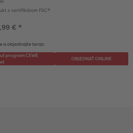
om
ukt s certifikátom FSC®
,99 €
*
e a objednajte teraz: