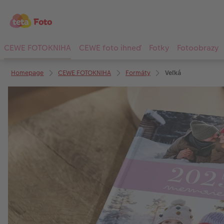
CEWE FOTOKNIHA
CEWE foto ihneď
Fotky
Fotoobrazy
Homepage
CEWE FOTOKNIHA
Formáty
Veľká