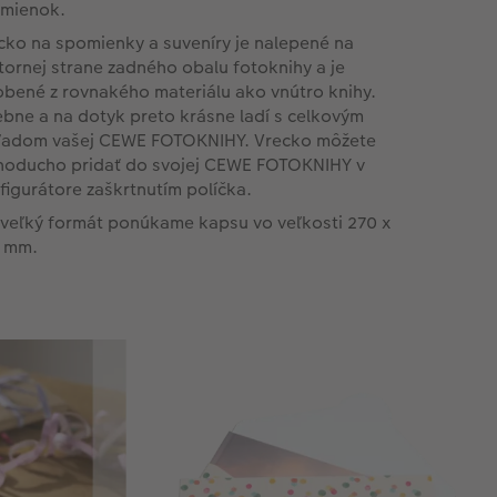
mienok.
cko na spomienky a suveníry je nalepené na
tornej strane zadného obalu fotoknihy a je
obené z rovnakého materiálu ako vnútro knihy.
ebne a na dotyk preto krásne ladí s celkovým
ľadom vašej CEWE FOTOKNIHY. Vrecko môžete
noducho pridať do svojej CEWE FOTOKNIHY v
figurátore zaškrtnutím políčka.
 veľký formát ponúkame kapsu vo veľkosti 270 x
 mm.