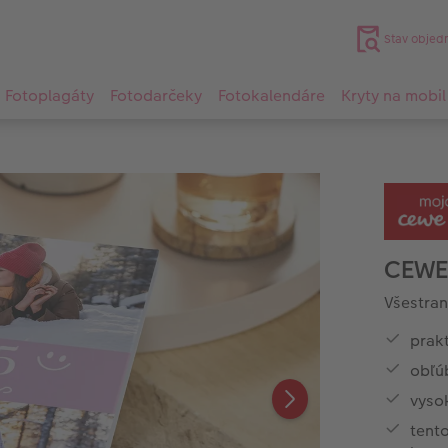
Stav objed
Fotoplagáty
Fotodarčeky
Fotokalendáre
Kryty na mobil
CEWE
Všestran
prakt
obľú
vyso
tent