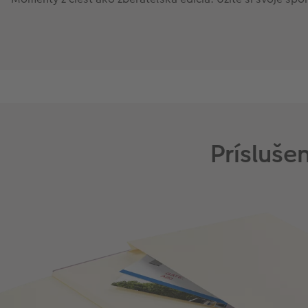
Prísluš