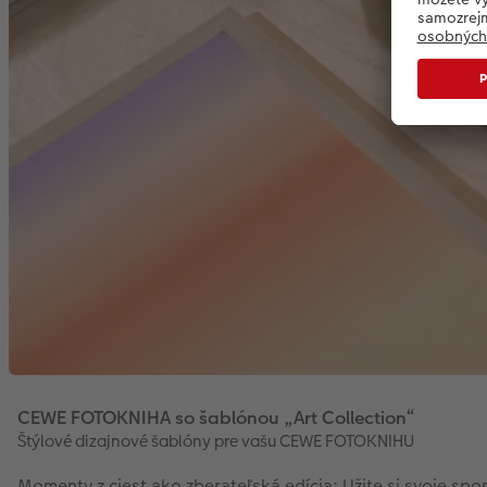
CEWE FOTOKNIHA so šablónou „Art Collection“
Štýlové dizajnové šablóny pre vašu CEWE FOTOKNIHU
Momenty z ciest ako zberateľská edícia: Užite si svoje spo