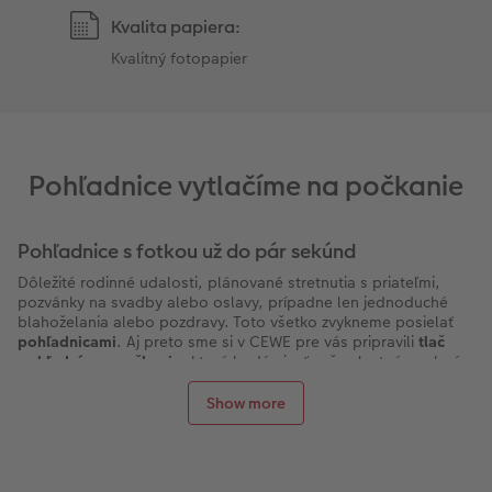
Kvalita papiera:
Kvalitný fotopapier
Pohľadnice vytlačíme na počkanie
Pohľadnice s fotkou už do pár sekúnd
Dôležité rodinné udalosti, plánované stretnutia s priateľmi,
pozvánky na svadby alebo oslavy, prípadne len jednoduché
blahoželania alebo pozdravy. Toto všetko zvykneme posielať
pohľadnicami
. Aj preto sme si v CEWE pre vás pripravili
tlač
pohľadníc na počkanie
, ktoré budú niesť vaše vlastné osobné
fotografie. Rovnako, ako aj pri ostatných fotoproduktoch z
dielne CEWE, aj pri
pohľadniciach
s okamžitou tlačouje celý
Show more
proces jednoduchý a rýchly. Jediné čo potrebujete sú vaše
fotografie. Samotná tlač prebieha v našich
CEWE
fotostaniciach
. Tie si môžete pohodlne vyhľadať online,
nakoľko sú v každej
predajni CEWE Fotolab
. Výhodou je taktiež