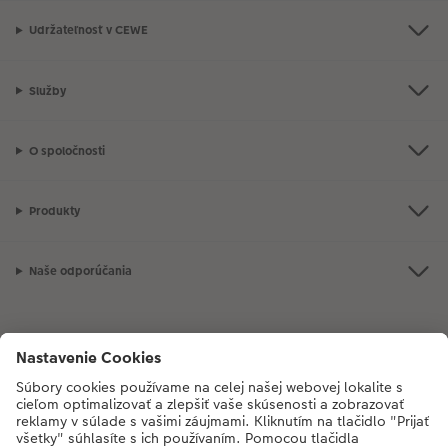
Udržateľnosť v CEWE
Služby
O spoločnosti
Produkty
Naše odporúčania
Ak máte akékoľvek otázky týkajúce sa produktov alebo objednávok,