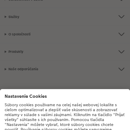
Služby
O spoločnosti
Produkty
Naše odporúčania
Ak máte akékoľvek otázky týkajúce sa produktov alebo objednávok,
neváhajte a zavolajte nám:
02/6820 4415
[Po - Pia: 8:30 - 17:00 h]