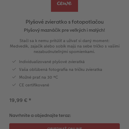
l
Panoramatické stránky
Pohľadnice na počkanie
Little fotografie
Svadobná tabuľa
Plagát premium s vyrezanou fotografiou
Domáci miláčikovia
CEWE myPhotos
Cardholder
Pohľadnice Klasik
Baby
Inšpirácie
Fotosety na počkanie
Fotky Nature
Fotokoláž
Novinky
Novinky
Fotoblahoželanie
Fototipy
Hračky
Plyšové zvieratko s fotopotlačou
Ukážky fotokníh
Viacdielne fotografie na počkanie
Art printy
Viacdielny formát
Škola a kancelária
Babykarty
Kronika roka
Plyšový maznáčik pre veľkých i malých!
Stačí sa k nemu pritúliť a užívať si daný moment:
Záruka spokojnosti
Plagát na počkanie
Veľké formáty na fotopapieri
Gallery Print
Darčeková krabička
Poďakovanie
Cestovanie
Medvedík, zajačik alebo sobík majú na sebe tričko s vašimi
nezabudnuteľnými spomienkami.
Art Collection
Koláže na počkanie
Fotobox
Akrylátové sklo
Art printy
Ďalšie udalosti
DIY
Individualizované plyšové zvieratká
Vaša obľúbená fotografia na tričku zvieratka
Novinky
Samolepky
Novinky
Hliníková platňa
CEWE FOTOKNIHA Kids
Vianočné pohľadnice
Fotosúťaže
Možné prať na 30 °C
seo-svatebni-fotokniha
Foto na dreve
Novinky
CE certifikované
Penová platňa
19,99 €
*
Fotopanel
Navrhnite a objednajte teraz:
Novinky