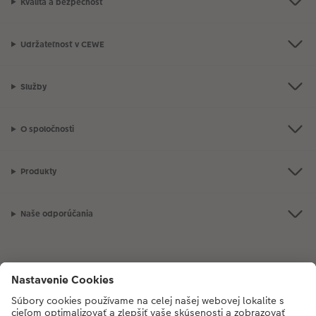
Kvalita a bezpečnosť
Udržateľnosť v CEWE
Služby
O spoločnosti
Produkty
Naše odporúčania