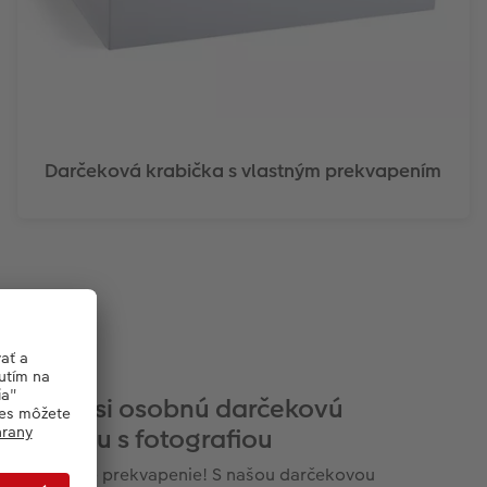
Darčeková krabička s vlastným prekvapením
vrhnite si osobnú darčekovú
nboniéru s fotografiou
vorte dvojité prekvapenie! S našou darčekovou