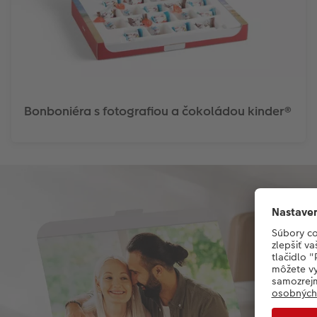
Bonboniéra s fotografiou a čokoládou kinder®