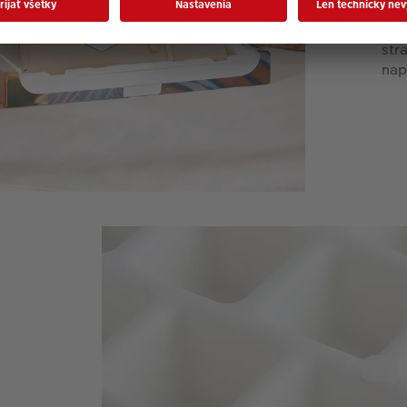
bon
pre
str
nap