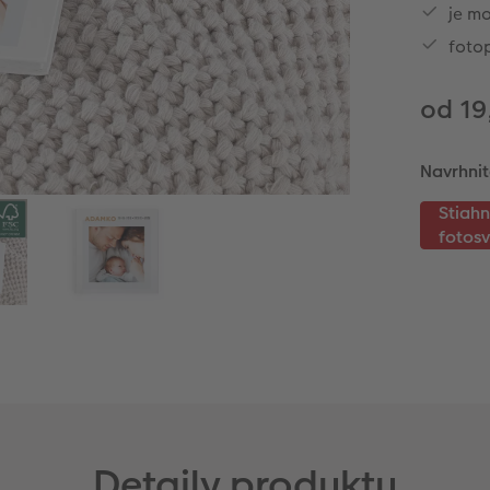
je m
foto
od 19
Navrhnit
Detaily produktu