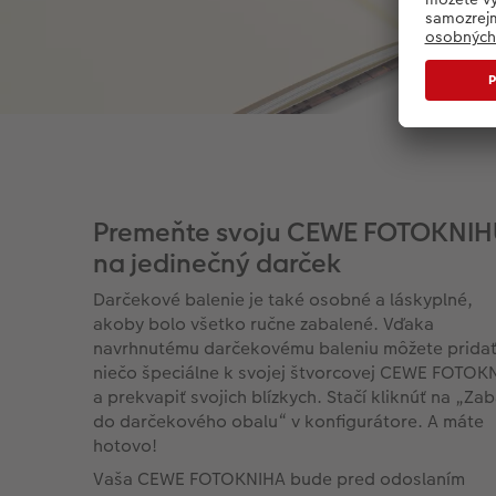
Premeňte svoju CEWE FOTOKNI
na jedinečný darček
Darčekové balenie je také osobné a láskyplné,
akoby bolo všetko ručne zabalené. Vďaka
navrhnutému darčekovému baleniu môžete prida
niečo špeciálne k svojej štvorcovej CEWE FOTOK
a prekvapiť svojich blízkych. Stačí kliknúť na „Zab
do darčekového obalu“ v konfigurátore. A máte
hotovo!
Vaša CEWE FOTOKNIHA bude pred odoslaním