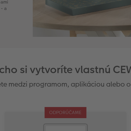
sami
 - a
cho si vytvoríte vlastnú 
ete medzi programom, aplikáciou alebo o
ODPORÚČAME