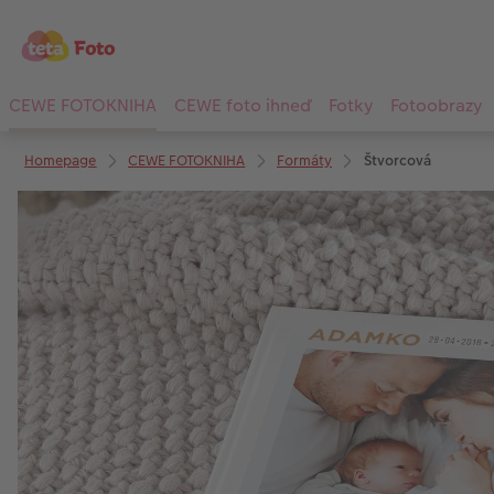
CEWE FOTOKNIHA
CEWE foto ihneď
Fotky
Fotoobrazy
Homepage
CEWE FOTOKNIHA
Formáty
Štvorcová