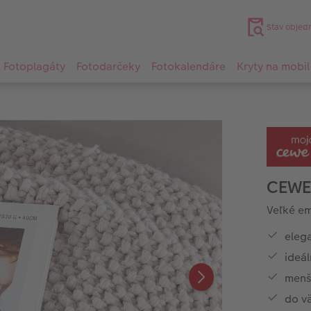
Stav objed
Fotoplagáty
Fotodarčeky
Fotokalendáre
Kryty na mobil
CEWE
Veľké e
elega
ideá
menš
do v