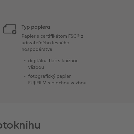
Typ papiera
Papier s certifikátom FSC® z
udržateľného lesného
hospodárstva
digitálna tlač s knižnou
väzbou
fotografický papier
FUJIFILM s plochou väzbou
otoknihu