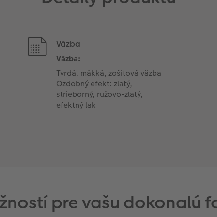
Väzba
Väzba:
Tvrdá, mäkká, zošitová väzba
Ozdobný efekt: zlatý,
strieborný, ružovo-zlatý,
efektný lak
žností pre vašu dokonalú f