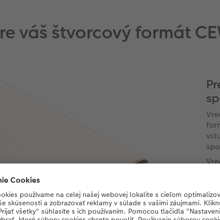
 pre váš štvorcový formát 
Pr
sp
Vre
for
vst
spo
Vre
vnú
vyr
Far
vzh
jed