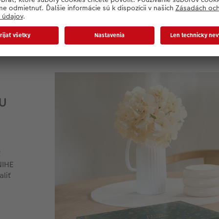
kon
Pre
160
HU
ť
NIHE
aliť