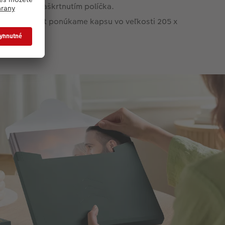
figurátore zaškrtnutím políčka.
 veľký formát ponúkame kapsu vo veľkosti 205 x
 mm.