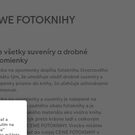
CEWE FOTOKNIHY
e všetky suveníry a drobné
omienky
cko na spomienky dopĺňa fotoknihu štvorcového
mátu tým, že umožňuje uložiť drobné suveníry a
upenky priamo do knihy, čo uľahčuje uchovávanie
mienok.
cko na spomienky a suveníry je nalepené na
tornej strane zadného obalu fotoknihy a je
obené z rovnakého materiálu ako vnútro knihy.
ebne a na dotyk preto krásne ladí s celkovým
ľadom vašej CEWE FOTOKNIHY. Vrecko môžete
noducho pridať do svojej CEWE FOTOKNIHY v