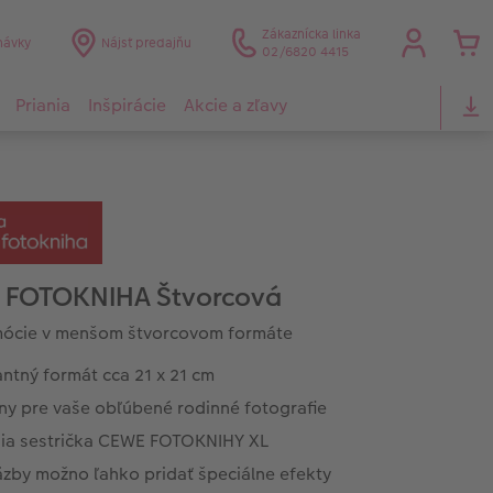
Zákaznícka linka
návky
Nájsť predajňu
02/6820 4415
Priania
Inšpirácie
Akcie a zľavy
 FOTOKNIHA Štvorcová
mócie v menšom štvorcovom formáte
ntný formát cca 21 x 21 cm
lny pre vaše obľúbené rodinné fotografie
ia sestrička CEWE FOTOKNIHY XL
äzby možno ľahko pridať špeciálne efekty