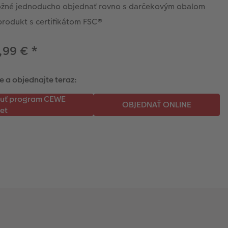
ožné jednoducho objednať rovno s darčekovým obalom
produkt s certifikátom FSC®
,99 €
*
e a objednajte teraz: