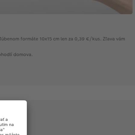
obľúbenom formáte 10x15 cm len za 0,39 €/kus. Zľava vám
pohodlí domova.
vždy