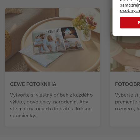
CEWE FOTOKNIHA
FOTOOBR
Vytvorte si vlastný príbeh z každého
Vyberte si
výletu, dovolenky, narodenín. Aby
premeňte 
ste mali na očiach dôležité a krásne
rozmeru, kt
spomienky.