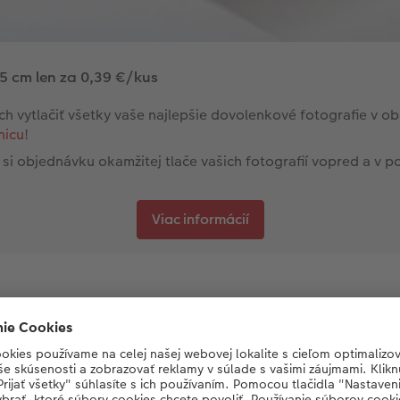
5 cm len za 0,39 €/kus
ch vytlačiť všetky vaše najlepšie dovolenkové fotografie v 
nicu
!
 si objednávku okamžitej tlače vašich fotografií vopred a v 
Viac informácií
 nám spomienky zostali na