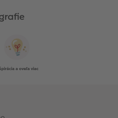
grafie
špirácia a oveľa viac
ho