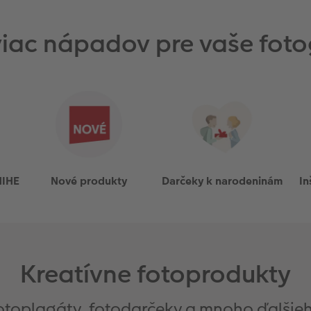
viac nápadov pre vaše foto
NIHE
Nové produkty
Darčeky k narodeninám
In
Kreatívne fotoprodukty
otoplagáty, fotodarčeky a mnoho ďalšie