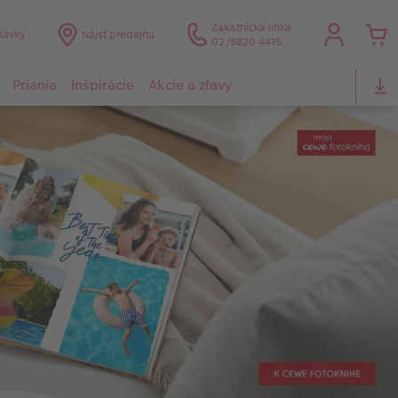
Zákaznícka linka
návky
Nájsť predajňu
02/6820 4415
Priania
Inšpirácie
Akcie a zľavy