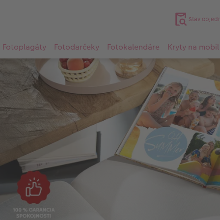
Stav objed
Fotoplagáty
Fotodarčeky
Fotokalendáre
Kryty na mobil