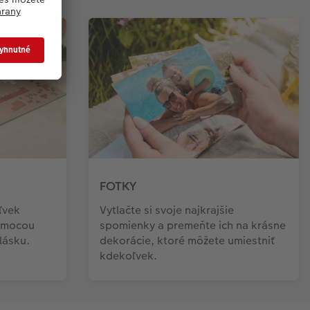
FOTKY
ľvek
Vytlačte si svoje najkrajšie
pomocou
spomienky a premeňte ich na krásne
 lásku.
dekorácie, ktoré môžete umiestniť
kdekoľvek.