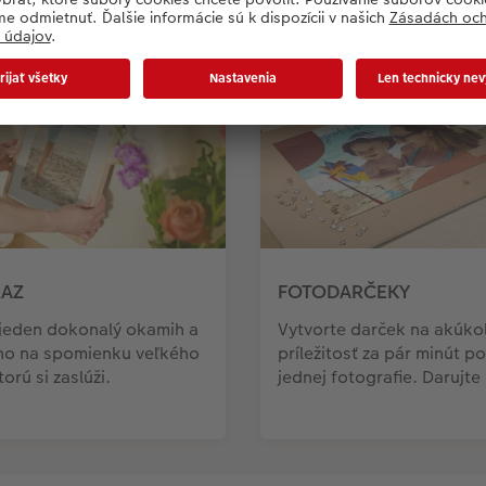
AZ
FOTODARČEKY
 jeden dokonalý okamih a
Vytvorte darček na akúko
ho na spomienku veľkého
príležitosť za pár minút 
orú si zaslúži.
jednej fotografie. Darujte