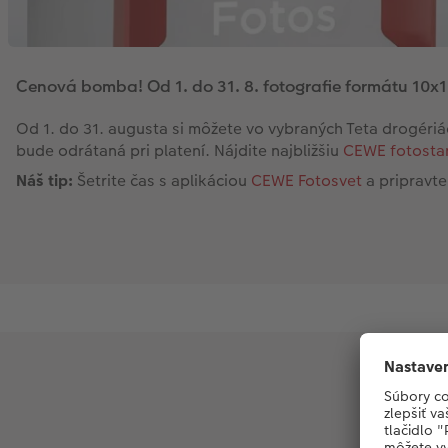
Cenová bomba! Od 1. do 31. 8. fotografie formátu 10x1
Od 1. do 31. augusta si môžete vo vybraných Teta drogériá
bude odrátaná pri platení. Nájdite najbližšiu
CEWE fotosta
Náš tip:
Šetrite čas s aplikáciou
CEWE Fotosvet
a pripravte
Aby